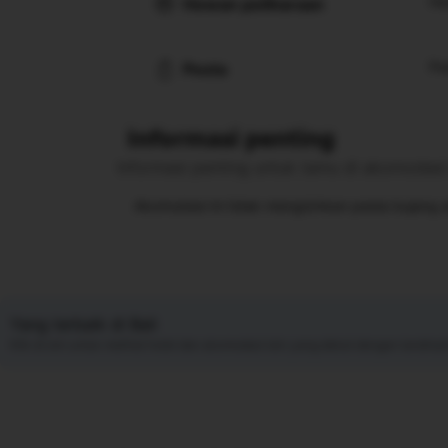
He
Hewan peliharaan
Pe
Pesta
Informasi penting
Informasi penting untuk tamu di akomodasi 
Akomodasi ini tidak mengizinkan pesta bujang a
Yang terbaik di Bali
Klik di sini untuk melihat hotel dan akomodasi lain yang dekat dengan landmark