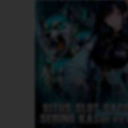
semua 
rincian 
akomodasi 
termasuk 
nomor 
telepon 
dan 
alamat 
akan 
disertakan 
dalam 
konfirmasi 
pemesanan 
dan 
akun 
Anda.