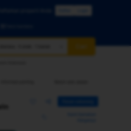
aftarkan properti Anda
Daftar
Login
Taksi bandara
Cari
dewasa · 0 anak · 1 kamar
win (Indonesia)
Informasi penting
Belum ada ulasan
Pesan sekarang
win
Kami Samakan
Harganya