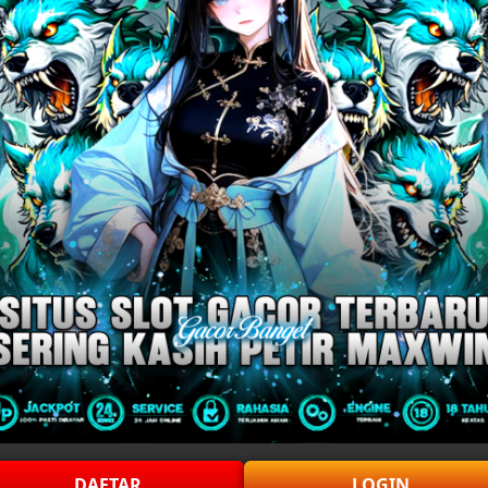
 harga akomodasi ini
2 dewasa · 0 anak · 1 kamar
Jumlah tamu
×
4
Modal Receh Bisa Maxwin menerima permintaan khusus - m
rsedia 24 jam
ri 00.00 sampai 10.00
DAFTAR
LOGIN