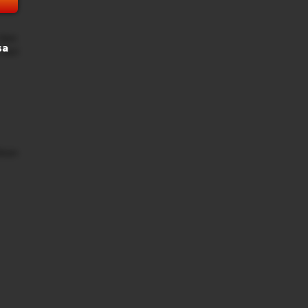
tipe
sa
dari
hkan