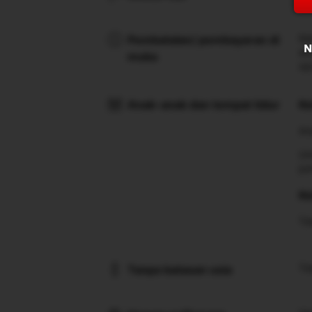
Ke
Pembatalan/ pembayaran di
N
ak
muka
op
Anak-anak dan tempat tidur
Ke
An
Un
ju
Ke
Ti
Ti
Tanpa batasan usia