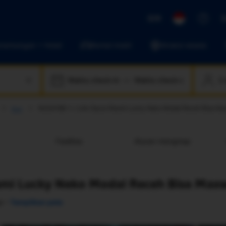
IDR
D
nerbangan + Hotel
Rental mobil
Atraksi wisata
Waktu check-in
—
Waktu check-out
2 
NUSA188 >> Link Gacor Resmi Lucky Neko Modal Receh Bisa Max
Bali
Fasilitas
Aturan menginap
mi Lucky Neko Modal Receh Bisa Max
–
a
Tampilkan peta