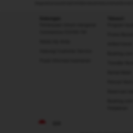
Negara
Kawasan
Kota
Distrik
Bandara
Hotel
Landmark
Rumah 
Dukungan
Telusuri
Pertanyaan Umum mengenai
Program loya
Coronavirus (COVID-19)
Promo libur
Kelola trip Anda
Artikel travel
Hubungi Customer Service
Booking.com 
Pusat informasi keamanan
Traveller Re
Rental Mobil
Pencari tike
Reservasi re
Booking.com
Perjalanan
IDR